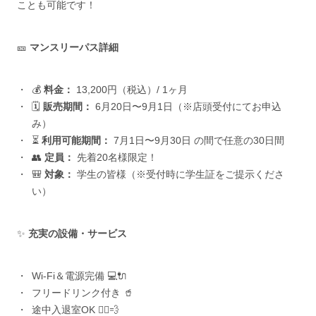
ことも可能です！
🎫
マンスリーパス詳細
💰
料金：
13,200円（税込）/ 1ヶ月
🗓
販売期間：
6月20日〜9月1日（※店頭受付にてお申込
み）
⏳
利用可能期間：
7月1日〜9月30日 の間で任意の30日間
👥
定員：
先着20名様限定！
🎒
対象：
学生の皆様（※受付時に学生証をご提示くださ
い）
✨
充実の設備・サービス
Wi-Fi＆電源完備 💻🔌
フリードリンク付き 🥤
途中入退室OK 🏃‍♂️💨